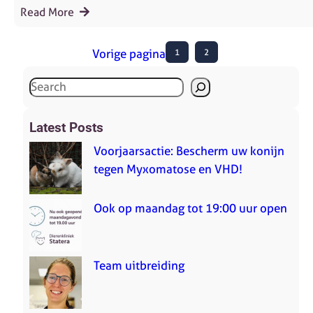
Read More
Vorige pagina
1
2
S
e
a
Latest Posts
r
Voorjaarsactie: Bescherm uw konijn
c
tegen Myxomatose en VHD!
h
Ook op maandag tot 19:00 uur open
Team uitbreiding